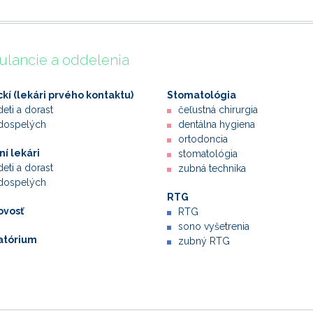
lancie a oddelenia
ckí (lekári prvého kontaktu)
Stomatológia
deti a dorast
čeľustná chirurgia
dospelých
dentálna hygiena
ortodoncia
í lekári
stomatológia
deti a dorast
zubná technika
dospelých
RTG
ovosť
RTG
sono vyšetrenia
atórium
zubný RTG