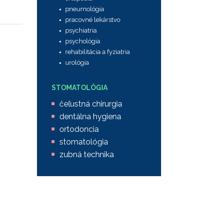
pneumológia
pracovné lekárstvo
psychiatria
psychológia
rehabilitácia a fyziatria
urológia
STOMATOLÓGIA
čeľustná chirurgia
dentálna hygiena
ortodoncia
stomatológia
zubná technika