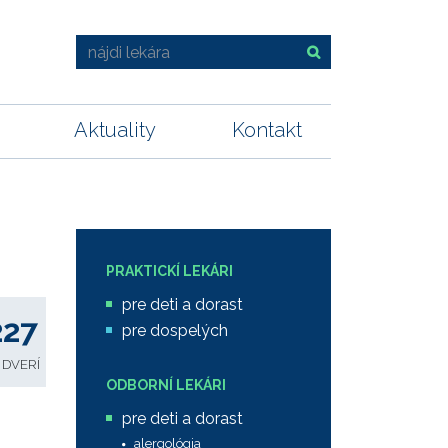
Aktuality
Kontakt
PRAKTICKÍ LEKÁRI
pre deti a dorast
227
pre dospelých
 DVERÍ
ODBORNÍ LEKÁRI
pre deti a dorast
alergológia