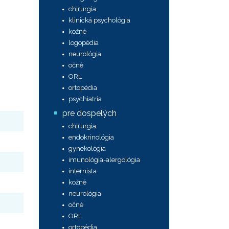
chirurgia
klinická psychológia
kožné
logopédia
neurológia
očné
ORL
ortopédia
psychiatria
pre dospelých
chirurgia
endokrinológia
gynekológia
imunológia-alergológia
internista
kožné
neurológia
očné
ORL
ortopédia