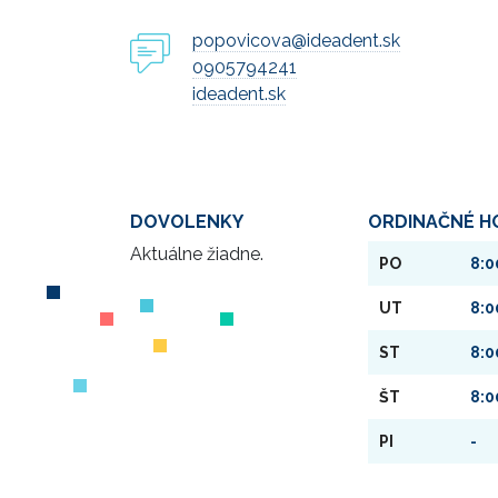
popovicova@ideadent.sk
0905794241
ideadent.sk
DOVOLENKY
ORDINAČNÉ H
Aktuálne žiadne.
PO
8:0
UT
8:0
ST
8:0
ŠT
8:0
PI
-