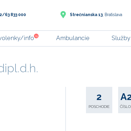
2/63 833 000
Strečnianska 13
, Bratislava
19
volenky/info
Ambulancie
Služby
dipl.d.h.
2
A
POSCHODIE
ČÍSLO