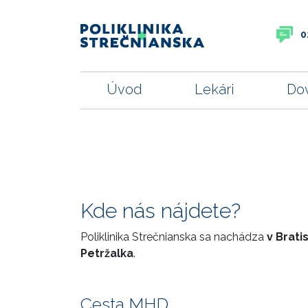
0
Úvod
Lekári
Do
Kde nás nájdete?
Poliklinika Strečnianska sa nachádza
v Brati
Petržalka
.
Cesta MHD