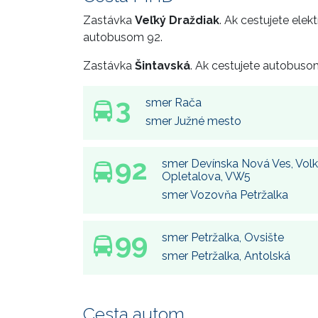
Zastávka
Veľký Draždiak
. Ak cestujete elekt
autobusom 92.
Zastávka
Šintavská
. Ak cestujete autobusom
3
smer Rača
smer Južné mesto
92
smer Devínska Nová Ves, Vol
Opletalova, VW5
smer Vozovňa Petržalka
99
smer Petržalka, Ovsište
smer Petržalka, Antolská
Cesta autom