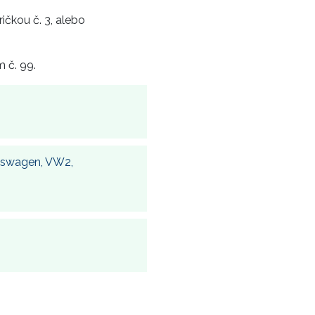
ričkou č. 3, alebo
 č. 99.
kswagen, VW2,