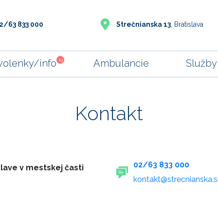
2/63 833 000
Strečnianska 13
, Bratislava
19
volenky/info
Ambulancie
Služby
Kontakt
02/63 833 000
slave v mestskej časti
kontakt@strecnianska.s