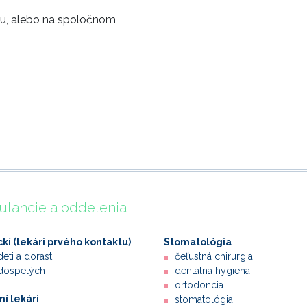
kou, alebo na spoločnom
lancie a oddelenia
ckí (lekári prvého kontaktu)
Stomatológia
deti a dorast
čeľustná chirurgia
dospelých
dentálna hygiena
ortodoncia
í lekári
stomatológia