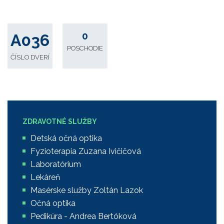
0
A036
POSCHODIE
ČÍSLO DVERÍ
ZDRAVOTNÉ SLUŽBY
Detská očná optika
Fyzioterapia Zuzana Ivičičová
Laboratórium
Lekáreň
Masérske služby Zoltán Lazok
Očná optika
Pedikúra - Andrea Bertóková