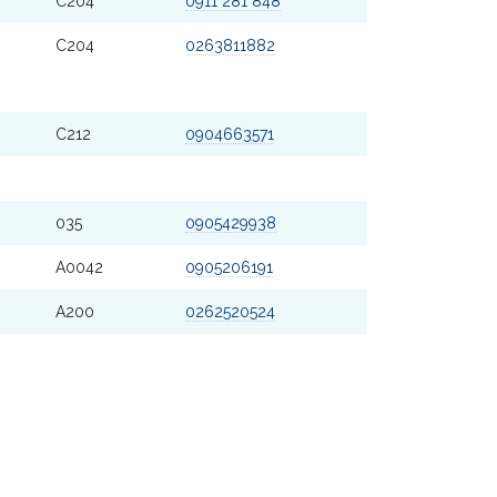
C204
0911 281 848
C204
0263811882
C212
0904663571
035
0905429938
A0042
0905206191
A200
0262520524