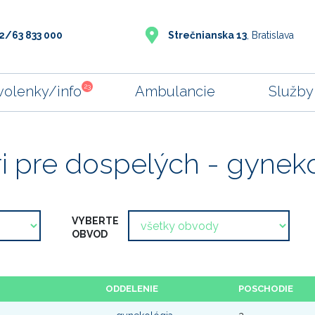
2/63 833 000
Strečnianska 13
, Bratislava
23
volenky/info
Ambulancie
Služby
i pre dospelých - gynek
VYBERTE
OBVOD
ODDELENIE
POSCHODIE