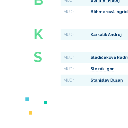
MUDr.
Böhmer Matej
MUDr.
Böhmerová Ingrid
K
MUDr.
Karkalík Andrej
S
MUDr.
Sládičeková Radm
MUDr.
Slezák Igor
MUDr.
Stanislav Dušan