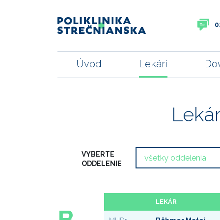
0
Úvod
Lekári
Do
Lekár
VYBERTE
ODDELENIE
LEKÁR
B