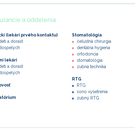
lancie a oddelenia
ckí (lekári prvého kontaktu)
Stomatológia
deti a dorast
čeľustná chirurgia
dospelých
dentálna hygiena
ortodoncia
í lekári
stomatológia
deti a dorast
zubná technika
dospelých
RTG
ovosť
RTG
sono vyšetrenia
atórium
zubný RTG