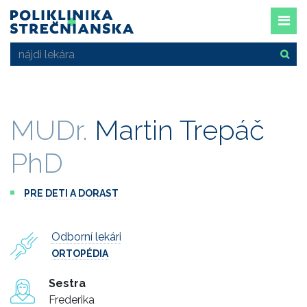
MUDr.
Martin Trepáč
PhD
PRE DETI A DORAST
Odborní lekári
ORTOPÉDIA
Sestra
Frederika