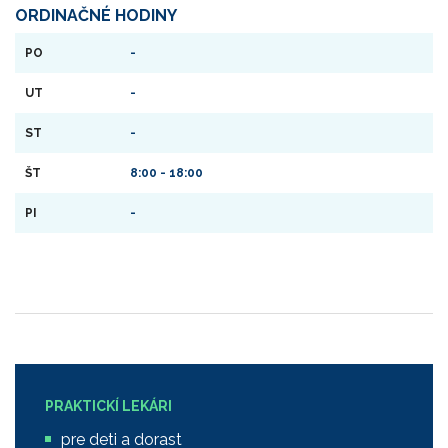
ORDINAČNÉ HODINY
PO
-
UT
-
ST
-
ŠT
8:00 - 18:00
PI
-
PRAKTICKÍ LEKÁRI
pre deti a dorast